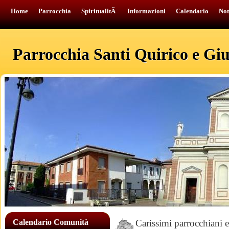
Home
Parrocchia
SpiritualitÃ
Informazioni
Calendario
Not
Parrocchia Santi Quirico e Giul
Calendario Comunità
Carissimi parrocchiani e