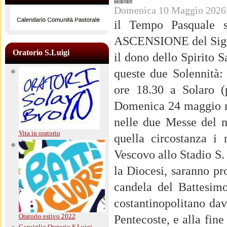
Domenica 10 Maggio 2026
Pastorale
il Tempo Pasquale s
ASCENSIONE del Signo
Oratorio S.Luigi
il dono dello Spirito 
queste due Solennità
ore 18.30 a Solaro (
Domenica 24 maggio ne
nelle due Messe del m
Vita in oratorio
quella circostanza i 
Vescovo allo Stadio S.
la Diocesi, saranno pr
candela del Battesim
costantinopolitano dav
Oratorio estivo 2022
Pentecoste, e alla fine
Consiglio Oratorio S.Luigi