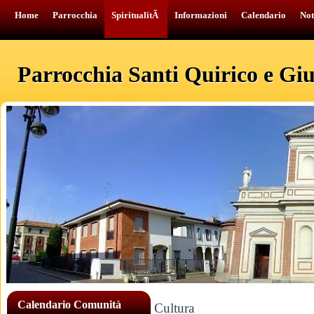
Home
Parrocchia
SpiritualitÃ
Informazioni
Calendario
Not
Parrocchia Santi Quirico e Giul
Calendario Comunità
Cultura