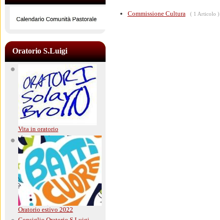
Pastorale
Commissione Cultura
( 1 Articolo )
Oratorio S.Luigi
Vita in oratorio
Oratorio estivo 2022
Consiglio Oratorio S.Luigi