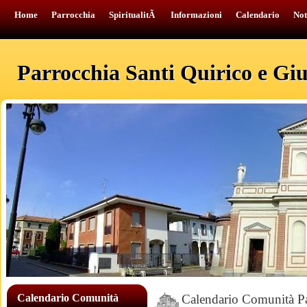
Home
Parrocchia
SpiritualitÃ
Informazioni
Calendario
Not
Parrocchia Santi Quirico e Giul
Calendario Comunità
Calendario Comunità Pa