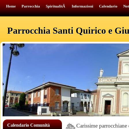
Home
Parrocchia
SpiritualitÃ
Informazioni
Calendario
Not
Parrocchia Santi Quirico e Giul
Calendario Comunità
Carissime parrocchiane e