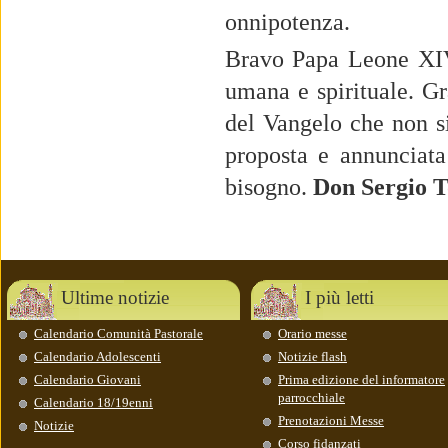
onnipotenza.
Bravo Papa Leone XIV 
umana e spirituale. Gra
del Vangelo che non si
proposta e annunciata
bisogno.
Don Sergio T
Ultime notizie
I più letti
Calendario Comunità Pastorale
Orario messe
Calendario Adolescenti
Notizie flash
Calendario Giovani
Prima edizione del informatore
parrocchiale
Calendario 18/19enni
Prenotazioni Messe
Notizie
Corso fidanzati