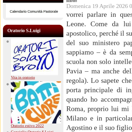
Domenica 19 Aprile 2026 
Pastorale
vorrei parlare in que
Leone. Come da lui 
Oratorio S.Luigi
apostolico, perché il 
del suo ministero pa
sappiamo – è da sempr
scuola non solo intelle
Pavia – ma anche dell
Vita in oratorio
regola). Lo sapete che
porta principale di 
quando ho accompagna
Roma, proprio lui mi
Milano e in particol
Oratorio estivo 2022
Agostino e il suo figli
Consiglio Oratorio S.Luigi